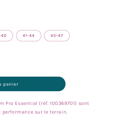
-40
41-44
45-47
u panier
m Pro Essential (réf. 100369701) sont
t performance sur le terrain.