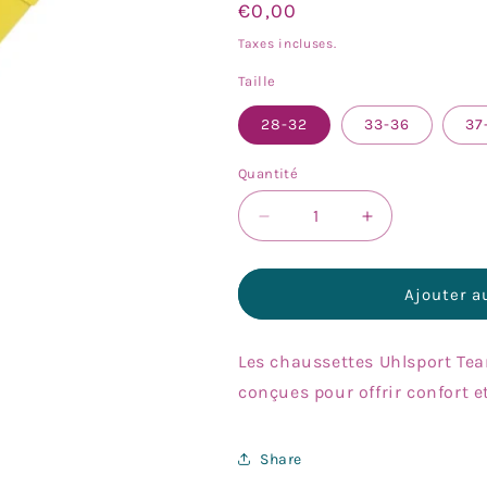
Prix
€0,00
habituel
Taxes incluses.
Taille
28-32
33-36
37
Quantité
Réduire
Augmenter
la
la
quantité
quantité
de
de
Ajouter a
Bas
Bas
Meux
Meux
Les chaussettes Uhlsport Tea
(Gardien
(Gardien
uniquement)
uniquement)
conçues pour offrir confort e
Share