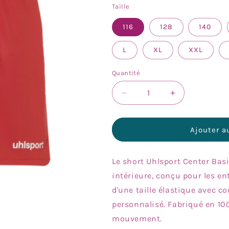
Taille
116
128
140
L
XL
XXL
Quantité
Réduire
Augmenter
la
la
quantité
quantité
de
de
Ajouter a
Short
Short
Rouge
Rouge
Le short Uhlsport Center Bas
intérieure, conçu pour les en
d'une taille élastique avec 
personnalisé. Fabriqué en 100 
mouvement.