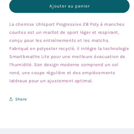
de
de
Ajouter au panier
T-
T-
Shirt
Shirt
La chemise Uhlsport Progressive 28 Poly à manches
Chastre
Chastre
(article
(article
courtes est un maillot de sport léger et respirant,
du
du
conçu pour les entraînements et les matchs.
pack)
pack)
Fabriqué en polyester recyclé, il intègre la technologie
Smartbreathe Lite pour une meilleure évacuation de
l'humidité. Son design moderne comprend un col
rond, une coupe régulière et des empiècements
latéraux pour un ajustement optimal.
Share